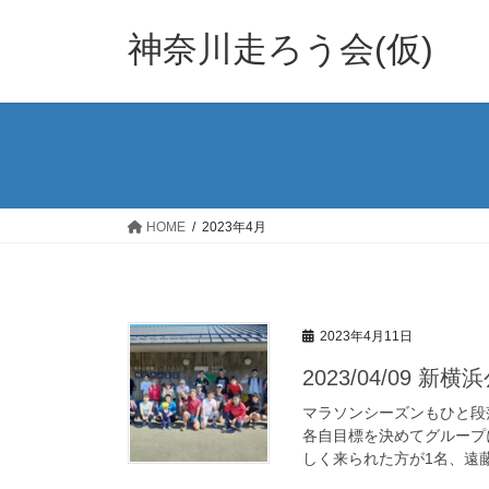
コ
ナ
ン
ビ
神奈川走ろう会(仮)
テ
ゲ
ン
ー
ツ
シ
へ
ョ
ス
ン
キ
に
ッ
移
HOME
2023年4月
プ
動
2023年4月11日
2023/04/09 
マラソンシーズンもひと段
各自目標を決めてグループ
しく来られた方が1名、遠藤