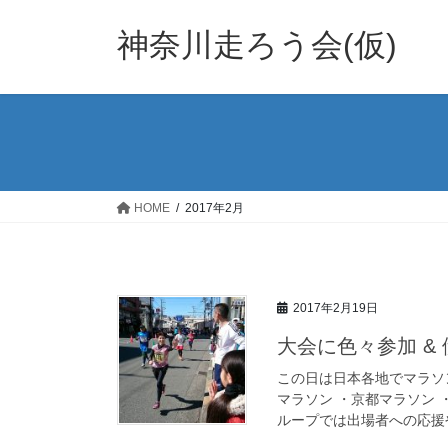
コ
ナ
ン
ビ
神奈川走ろう会(仮)
テ
ゲ
ン
ー
ツ
シ
へ
ョ
ス
ン
キ
に
ッ
移
HOME
2017年2月
プ
動
2017年2月19日
大会に色々参加 &
この日は日本各地でマラソ
マラソン ・京都マラソン 
ループでは出場者への応援や