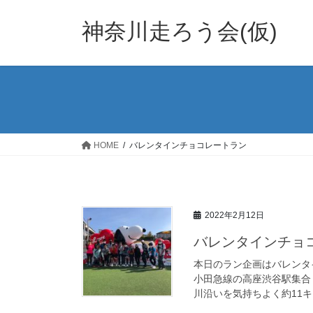
コ
ナ
ン
ビ
神奈川走ろう会(仮)
テ
ゲ
ン
ー
ツ
シ
へ
ョ
ス
ン
キ
に
ッ
移
HOME
バレンタインチョコレートラン
プ
動
2022年2月12日
バレンタインチョ
本日のラン企画はバレンタ
小田急線の高座渋谷駅集合
川沿いを気持ちよく約11キロ